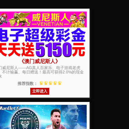
场连进3球成功反击。在这场比赛中，VAR做出了一些有争
波尔塔是最新一位批评裁判的人。“伯纳乌发生的事情是一种耻
巴萨的回应，皇马电视台提起了著名的内格雷拉案。皇马队想提
的一家公司支付33笔款项而接受调查。上周末战胜阿尔梅里亚
平台下载